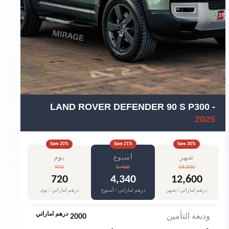
LAND ROVER DEFENDER 90 S P300
-
2025
Save
20
%
Save
21
%
Save
30
%
شهر
أسبوع
يوم
900
5,460
18,000
720
4,340
12,600
درهم اماراتي / شهر
درهم اماراتي / أسبوع
درهم اماراتي / يوم
درهم اماراتي
وديعة التأمين
2000