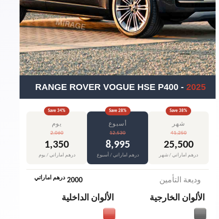
RANGE ROVER VOGUE HSE P400
-
2025
Save
34
%
Save
28
%
Save
38
%
شهر
أسبوع
يوم
2,060
12,530
41,250
1,350
8,995
25,500
درهم اماراتي / شهر
درهم اماراتي / أسبوع
درهم اماراتي / يوم
درهم اماراتي
وديعة التأمين
2000
الألوان الخارجية
الألوان الداخلية