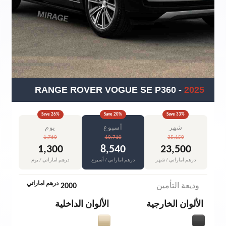
RANGE ROVER VOGUE SE P360
-
2025
Save
26
%
Save
20
%
Save
33
%
شهر
أسبوع
يوم
1,760
10,710
35,150
1,300
8,540
23,500
درهم اماراتي / شهر
درهم اماراتي / أسبوع
درهم اماراتي / يوم
درهم اماراتي
وديعة التأمين
2000
الألوان الخارجية
الألوان الداخلية