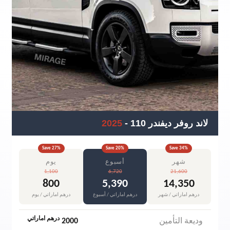
لاند روفر ديفندر 110
-
2025
Save
27
%
Save
20
%
Save
34
%
شهر
أسبوع
يوم
1,100
6,720
21,600
800
5,390
14,350
درهم اماراتي / شهر
درهم اماراتي / أسبوع
درهم اماراتي / يوم
درهم اماراتي
وديعة التأمين
2000