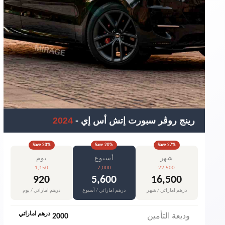
رينج روڤر سبورت إتش أس إي
-
2024
Save
20
%
Save
20
%
Save
27
%
شهر
أسبوع
يوم
1,150
7,000
22,500
920
5,600
16,500
درهم اماراتي / شهر
درهم اماراتي / أسبوع
درهم اماراتي / يوم
درهم اماراتي
وديعة التأمين
2000