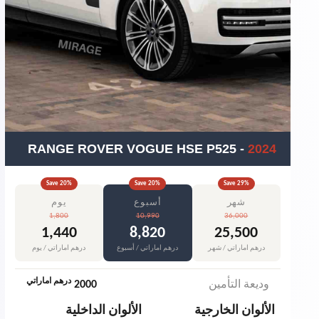
RANGE ROVER VOGUE HSE P525
-
2024
Save
20
%
Save
20
%
Save
29
%
شهر
أسبوع
يوم
1,800
10,990
36,000
1,440
8,820
25,500
درهم اماراتي / شهر
درهم اماراتي / أسبوع
درهم اماراتي / يوم
درهم اماراتي
وديعة التأمين
2000
الألوان الخارجية
الألوان الداخلية