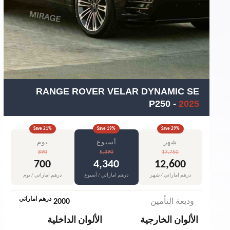
RANGE ROVER VELAR DYNAMIC SE
P250
-
2025
Save
21
%
Save
19
%
Save
29
%
شهر
أسبوع
يوم
890
5,390
17,750
700
4,340
12,600
درهم اماراتي / شهر
درهم اماراتي / أسبوع
درهم اماراتي / يوم
درهم اماراتي
وديعة التأمين
2000
الألوان الخارجية
الألوان الداخلية