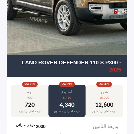
LAND ROVER DEFENDER 110 S P300
-
2025
Save
20
%
Save
21
%
Save
30
%
شهر
أسبوع
يوم
900
5,460
18,000
720
4,340
12,600
درهم اماراتي / شهر
درهم اماراتي / أسبوع
درهم اماراتي / يوم
درهم اماراتي
وديعة التأمين
2000