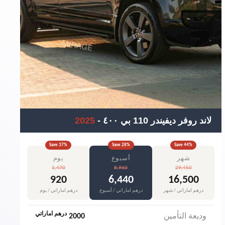
لاند روفر ديفيندر 110 بي ٤٠٠
-
2025
Save
37
%
Save
28
%
Save
44
%
شهر
أسبوع
يوم
1,470
8,960
29,450
920
6,440
16,500
درهم اماراتي / شهر
درهم اماراتي / أسبوع
درهم اماراتي / يوم
درهم اماراتي
وديعة التأمين
2000