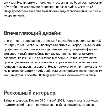
секунды. Независимо от того, крутитесь ли вы по береговым дорогам
Абу-Даби или исследуете городской пейзаж Дубая, Corvette C8
Stingray обеспечивает ошеломляющий водительский опыт, ни с чем
не сравнимый.
Впечатляющий дизайн:
Элегантность встречается с агрессией в дизайне Шевроле Корвет С8
Стингрей 2023. Со своими изогнутыми линиями, аэродинамическим
профилем и символическими двойными светодиодными фарами,
этот спортивный автомобиль привлекает внимание на каждом
повороте. Размещение двигателя в середине не только улучшает
производительность, но и повышает управляемость, обеспечивая
точность и ловкость на дороге. Независимо от того, припаркованы ли
вы в роскошном отеле в Абу-Даби или маневрируете по оживленным
улицам Дубая, Corvette C8 Stingray излучает утонченность и стиль.
Роскошный интерьер:
Зайдя в Шевроле Корвет С8 Стингрей 2023, погрузитесь в роскошь.
Водительский кокпит, ориентированный на водителя, оснащен