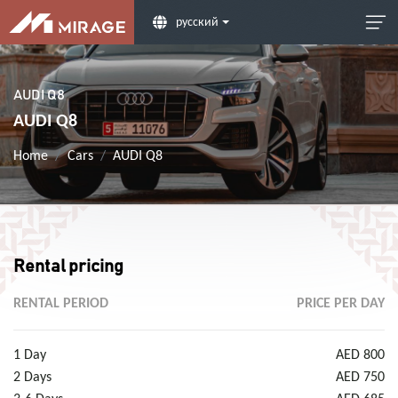
русский
AUDI Q8
AUDI Q8
Home
Cars
AUDI Q8
Rental pricing
RENTAL PERIOD
PRICE PER DAY
1 Day
AED 800
2 Days
AED 750